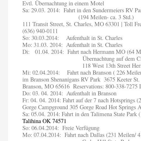
Evtl. Übernachtung in einem Motel
Sa: 29.03. 2014:
Fahrt in den Sundermeiers RV Par
(194 Meilen- ca. 3 Std.)
111 Transit Street, St. Charles, MO 63301 | Toll F
(636) 940-0111
So: 30.03.2014:
Aufenthalt in St. Charles
Mo: 31.03. 2014:
Aufenthalt in St. Charles
Di:
01.04. 2014:
Fahrt nach Hermann MO (64 Mei
Übernachtung auf dem C
118 West 13th Street H
Mi: 02.04.2014:
Fahrt nach Branson ( 226 Meile
im Branson Shenanigans RV Park
3675 Keeter St.
Branson, MO 65616
Reservations: 800-338-7275 
Do: 03. 04. 2014:
Aufenthalt in Branson
Fr: 04. 04. 2014: Fahrt auf der 7 nach Hotsprings 
Gorge Campground 305 Gorge Road Hot Springs 
Sa: 05.04. 2014: Fahrt in den Talimena State Park 
Talihina OK 74571
So: 06.04.2014:
Freie Verfügung
Mo: 07.04.2014:
Fahrt nach Dallas (231 Meilen/ 4