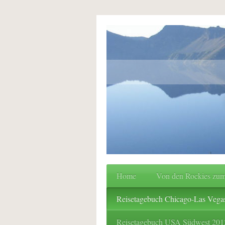
Home
Von den Rockies zum
Reisetagebuch Chicago-Las Vega
Reisetagebuch USA Südwest 201