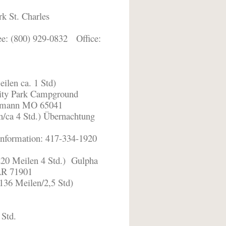
k St. Charles
ree: (800) 929-0832
Office:
len ca. 1 Std)
ity Park Campground
ermann MO 65041
n/ca 4 Std.) Übernachtung
Information: 417-334-1920
(220 Meilen 4 Std.)
Gulpha
AR 71901
(136 Meilen/2,5 Std)
 Std.