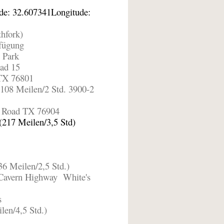
ude: 32.607341
Longitude:
thfork)
rfügung
 Park
ad 15
TX 76801
108 Meilen/2 Std. 3900-2
r Road TX 76904
(217 Meilen/3,5 Std)
36 Meilen/2,5 Std.)
 Cavern Highway
White's
s
len/4,5 Std.)