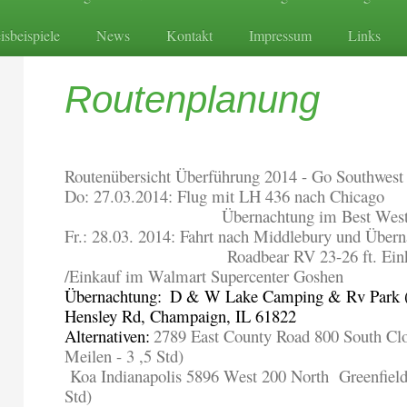
isbeispiele
News
Kontakt
Impressum
Links
Routenplanung
Routenübersicht Überführung 2014 - Go Southwest 
Do: 27.03.2014: Flug mit LH 436 nach Chicago
Übernachtung im Best West
Fr.: 28.03. 2014: Fahrt nach Middlebury und Über
Roadbear RV 23-26 ft. Ei
/Einkauf im Walmart Supercenter Goshen
Übernachtung:
D & W Lake Camping & Rv Park (
Hensley Rd, Champaign, IL 61822
Alternativen:
2789 East County Road 800 South Clo
Meilen - 3 ,5 Std)
Koa Indianapolis 5896 West 200 North
Greenfield
Std)