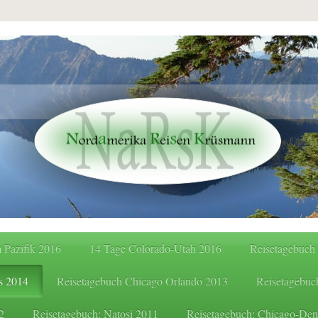
 Pazifik 2016
14 Tage Colorado-Utah 2016
Reisetagebuch
s 2014
Reisetagebuch Chicago Orlando 2013
Reisetagebuc
2
Reisetagebuch: Natosi 2011
Reisetagebuch: Chicago-Den