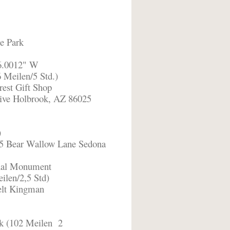
te Park
36.0012" W
6 Meilen/5 Std.)
rest Gift Shop
ve Holbrook, AZ 86025
)
5 Bear Wallow Lane Sedona
onal Monument
ilen/2,5 Std)
elt Kingman
k (102 Meilen
2