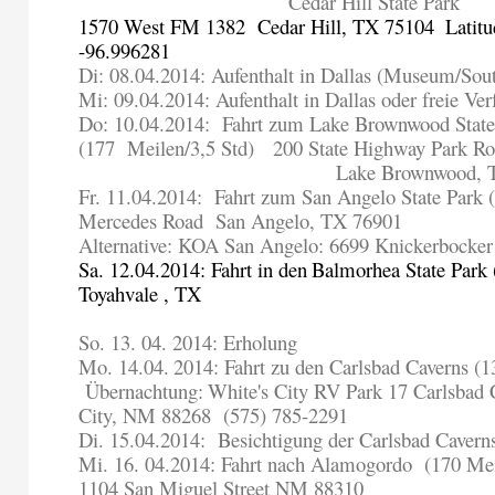
Cedar Hill State Park
1570 West FM 1382
Cedar Hill, TX 75104
Latit
-96.996281
Di: 08.04.2014: Aufenthalt in Dallas (Museum/Sou
Mi: 09.04.2014: Aufenthalt in Dallas oder freie Ve
Do: 10.04.2014:
Fahrt zum Lake Brownwood State
(177
Meilen/3,5 Std)
200 State Highway Park Ro
Lake Brownwood, 
Fr. 11.04.2014:
Fahrt zum San Angelo State Park (
Mercedes Road
San Angelo, TX 76901
Alternative: KOA San Angelo: 6699 Knickerbocke
Sa. 12.04.2014: Fahrt in den
Balmorhea State Park 
Toyahvale , TX
So. 13. 04. 2014: Erholung
Mo. 14.04.
2014: Fahrt zu den Carlsbad Caverns (1
Übernachtung:
White's City RV Park 17 Carlsbad
City, NM 88268
(575) 785-2291
Di. 15.04.2014:
Besichtigung der Carlsbad Cavern
Mi. 16. 04.2014: Fahrt nach Alamogordo
(170 Mei
1104 San Miguel Street NM 88310